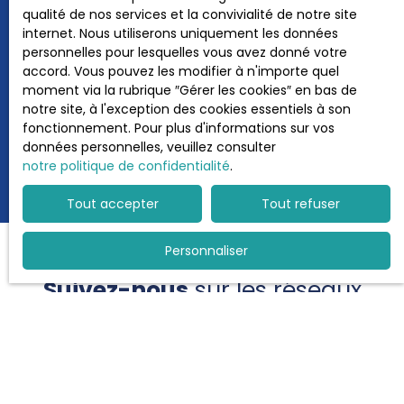
en moins de 48h
qualité de nos services et la convivialité de notre site
internet. Nous utiliserons uniquement les données
personnelles pour lesquelles vous avez donné votre
accord. Vous pouvez les modifier à n'importe quel
moment via la rubrique ″Gérer les cookies″ en bas de
Vendre avec nous
notre site, à l'exception des cookies essentiels à son
fonctionnement. Pour plus d'informations sur vos
données personnelles, veuillez consulter
Contactez-nous
notre politique de confidentialité
.
Tout accepter
Tout refuser
Personnaliser
Suivez-nous
sur les réseaux
sociaux :