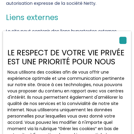
autorisation expresse de la société Netty.
Liens externes
Le site peut contenir des liens hypertextes externes,
pointant vers d’autres sites internet indépendants. Ces
liens ne constituent, en aucun cas, une approbation ou
un partenariat entre
MH Caraïbes
et les sociétés
LE RESPECT DE VOTRE VIE PRIVÉE
éditrices des sites externes. Dès lors, l'éditeur du présent
EST UNE PRIORITÉ POUR NOUS
site ne saurait être tenu responsable de leurs contenus,
leurs produits, leurs publicités ou tous éléments ou
Nous utilisons des cookies afin de vous offrir une
services présentés. En outre, l'éditeur du présent site ne
expérience optimale et une communication pertinente
garantit pas la qualité permanente et continue du
sur notre site. Grace à ces technologies, nous pouvons
contenu de ces sites.
vous proposer du contenu en rapport avec vos centres
d'intérêt. Ils nous permettent également d'améliorer la
Force majeure
qualité de nos services et la convivialité de notre site
internet. Nous utiliserons uniquement les données
La responsabilité de l'éditeur du site ne pourra être
personnelles pour lesquelles vous avez donné votre
engagée en cas de force majeure ou de faits
accord. Vous pouvez les modifier à n'importe quel
indépendants de sa volonté.
moment via la rubrique ″Gérer les cookies″ en bas de