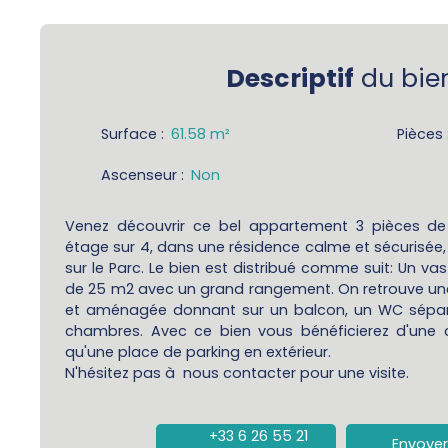
Descriptif
du bie
Surface
:
61.58
m²
Pièces
Ascenseur
:
Non
Venez découvrir ce bel appartement 3 pièces d
étage sur 4, dans une résidence calme et sécurisée, 
sur le Parc. Le bien est distribué comme suit: Un va
de 25 m2 avec un grand rangement. On retrouve une
et aménagée donnant sur un balcon, un WC séparé
chambres. Avec ce bien vous bénéficierez d'une 
qu'une place de parking en extérieur.
N'hésitez pas à nous contacter pour une visite.
+33 6 26 55 21
Envoyer