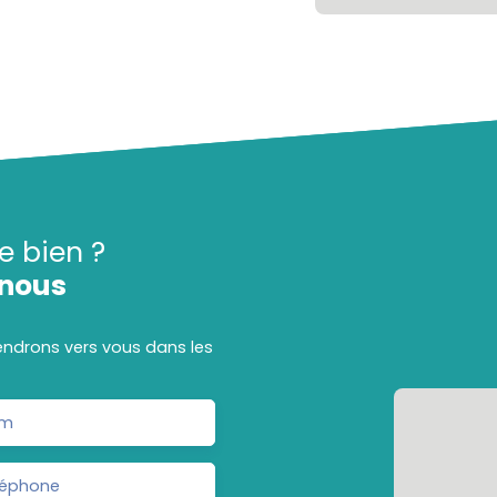
e bien ?
nous
iendrons vers vous dans les
m
léphone