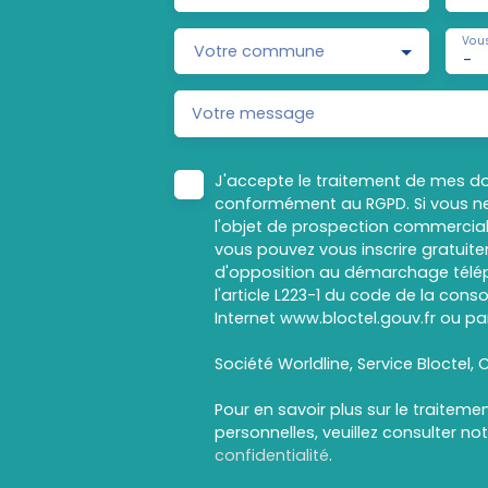
Vous
Votre commune
-
Votre message
J'accepte le traitement de mes d
conformément au RGPD. Si vous ne
l'objet de prospection commercial
vous pouvez vous inscrire gratuitem
d'opposition au démarchage télép
l'article L223-1 du code de la cons
Internet www.bloctel.gouv.fr ou par
Société Worldline, Service Bloctel, C
Pour en savoir plus sur le traitem
personnelles, veuillez consulter no
confidentialité
.