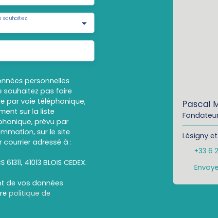
 souhaitez
onnées personnelles
 souhaitez pas faire
e par voie téléphonique,
Pascal 
ent sur la liste
Fondateur
honique, prévu par
ommation, sur le site
Lésigny et
 courrier adressé à :
+33 6 
S 61311, 41013 BLOIS CEDEX.
Envoye
ent de vos données
tre
politique de