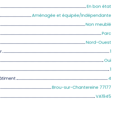
En bon état
Aménagée et équipée/Indépendante
Non meublé
Parc
Nord-Ouest
r
1
Oui
1
âtiment
4
Brou-sur-Chantereine 77177
VA1945