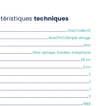
téristiques
techniques
Gaz/Collectif
Bois/PVC/Simple vitrage
Non
Fibre optique, Gardien, Interphone
25
m²
3
m²
2
1
1
3
1969