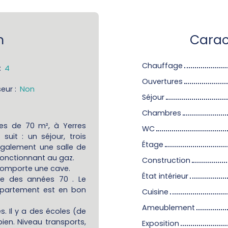
n
Carac
Chauffage
:
4
Ouvertures
eur
:
Non
Séjour
Chambres
es de 70 m², à Yerres
WC
suit : un séjour, trois
Étage
galement une salle de
fonctionnant au gaz.
Construction
omporte une cave.
État intérieur
le des années 70 . Le
appartement est en bon
Cuisine
Ameublement
. Il y a des écoles (de
ien. Niveau transports,
Exposition