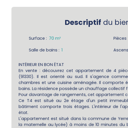
Descriptif
du bie
Surface
:
70
m²
Pièces
Salle de bains
:
1
Ascens
INTÉRIEUR EN BON ÉTAT
En vente : découvrez cet appartement de 4 pièc
(91330). Il est orienté au sud. Il s'agence comme 
chambres et une cuisine aménagée. Il comporte é
bains. La résidence possède un chauffage collectif 
Pour davantage de rangements, cet appartement c
Ce T4 est situé au 2e étage d'un petit immeub
bâtiment comporte trois étages. L'intérieur de l'
état.
L'appartement est situé dans la commune de Yerres
la maternelle au lycée) à moins de 10 minutes du b