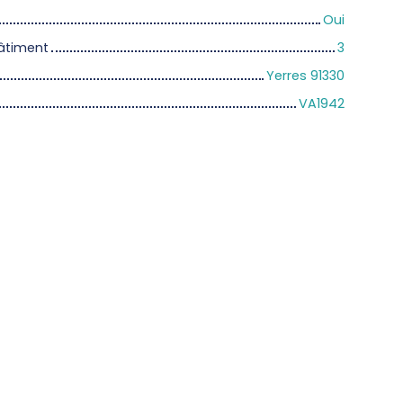
Oui
âtiment
3
Yerres 91330
VA1942