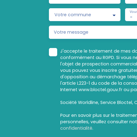
Vous
Votre commune
-
Votre message
J'accepte le traitement de mes d
conformément au RGPD. Si vous ne
l'objet de prospection commercial
vous pouvez vous inscrire gratuitem
d'opposition au démarchage télép
l'article L223-1 du code de la cons
Internet www.bloctel.gouv.fr ou par
Société Worldline, Service Bloctel, C
Pour en savoir plus sur le traitem
personnelles, veuillez consulter no
confidentialité
.