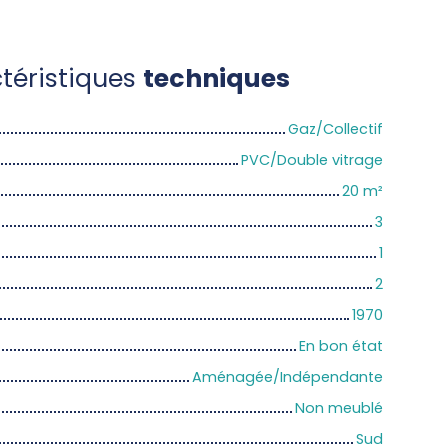
téristiques
techniques
Gaz/Collectif
PVC/Double vitrage
20
m²
3
1
2
1970
En bon état
Aménagée/Indépendante
Non meublé
Sud