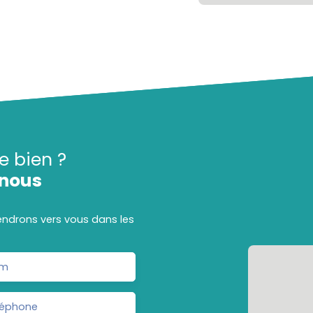
e bien ?
nous
iendrons vers vous dans les
m
léphone