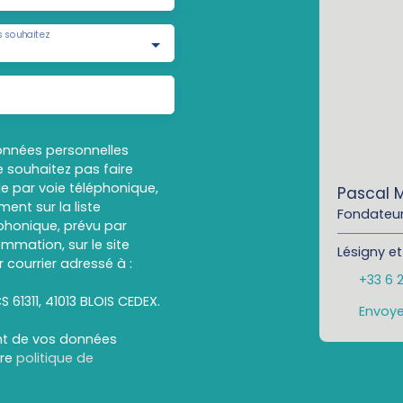
 souhaitez
onnées personnelles
 souhaitez pas faire
e par voie téléphonique,
Pascal 
ent sur la liste
Fondateur
honique, prévu par
ommation, sur le site
Lésigny et
 courrier adressé à :
+33 6 
S 61311, 41013 BLOIS CEDEX.
Envoye
ent de vos données
tre
politique de