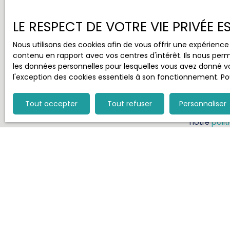
nos conseillers immobiliers.
LE RESPECT DE VOTRE VIE PRIVÉE 
J'accepte 
ne souhait
Nous utilisons des cookies afin de vous offrir une expérien
pouvez vou
contenu en rapport avec vos centres d'intérêt. Ils nous perm
téléphoniqu
les données personnelles pour lesquelles vous avez donné vo
www.blocte
l'exception des cookies essentiels à son fonctionnement. Pou
Société Wor
Tout accepter
Tout refuser
Personnaliser
Pour en sav
notre
polit