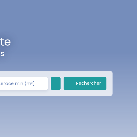
te
es
Rechercher
urface min (m²)