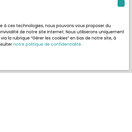
 RGPD. Si vous
éphonique, vous
ace à ces technologies, nous pouvons vous proposer du
age
vivialité de notre site internet. Nous utiliserons uniquement
e site Internet
 la rubrique ″Gérer les cookies″ en bas de notre site, à
nsulter
notre politique de confidentialité
.
ez consulter