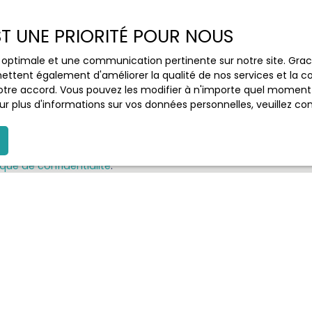
EST UNE PRIORITÉ POUR NOUS
le traitement de mes données personnelles conformément au
ez pas faire l'objet de prospection commerciale par voie tél
ce optimale et une communication pertinente sur notre site. Gr
s inscrire gratuitement sur la liste d'opposition au démarch
ettent également d'améliorer la qualité de nos services et la con
e, prévu par l'article L223-1 du code de la consommation, sur l
tre accord. Vous pouvez les modifier à n'importe quel moment via
l.gouv.fr ou par courrier adressé à :
r plus d'informations sur vos données personnelles, veuillez co
ldline, Service Bloctel, CS 61311, 41013 BLOIS CEDEX.
oir plus sur le traitement de vos données personnelles, veuill
ique de confidentialité
.
Recevoir des annonces