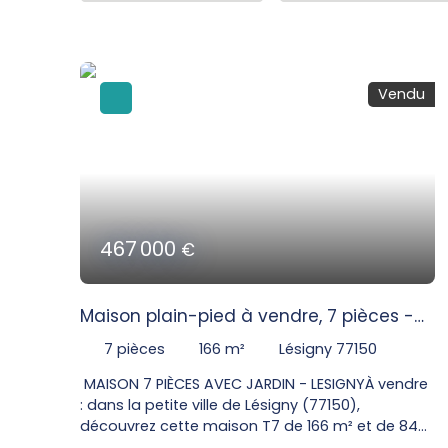
Vendu
467 000
€
Maison plain-pied à vendre, 7 pièces -
Lésigny 77150
7
pièces
166
m²
Lésigny 77150
MAISON 7 PIÈCES AVEC JARDIN - LESIGNYÀ vendre
: dans la petite ville de Lésigny (77150),
découvrez cette maison T7 de 166 m² et de 842
m² de terrain. Elle bénéficie d'une exposition