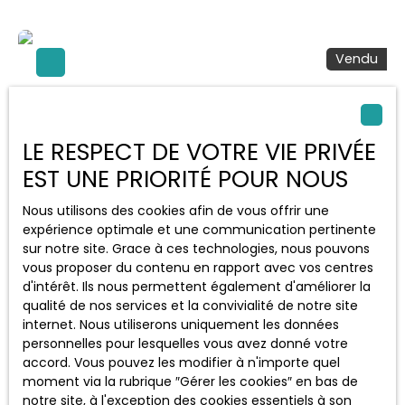
bénéficie d'une exposition sud-est. C'est une maison
de 2 niveaux datant de 1988. Elle est composée d'une
pièce à vivre et de cinq chambres. Elle offre également
Vendu
deux salles de bains. Un chauffage électrique est
présent dans la maison. L'intérieur nécessite d'être
rafraîchi. Idéal pour profiter des beaux jours, ou
simplement prendre l'air, ce logement est également
agrémenté d'une terrasse et d'un jardin. Pour vos
LE RESPECT DE VOTRE VIE PRIVÉE
véhicules, cette maison possède une place de parking
EST UNE PRIORITÉ POUR NOUS
en extérieur et quatre places de parking en intérieur. Le
bien se trouve dans la commune de Lésigny. Plusieurs
Nous utilisons des cookies afin de vous offrir une
établissements scolaires (maternelle, primaire,
525 000
€
expérience optimale et une communication pertinente
élémentaire et collège) sont implantés à moins de 10
sur notre site. Grace à ces technologies, nous pouvons
minutes du bien. On trouve deux restaurants à moins
vous proposer du contenu en rapport avec vos centres
de 10 minutes. Cette maison T7 est proposée à l'achat
d'intérêt. Ils nous permettent également d'améliorer la
Maison 7 pièces
pour 467 000 € (honoraires vendeur). C'est un
qualité de nos services et la convivialité de notre site
logement en copropriété. Votre agence vous invite à
7
pièces
150
m²
Lésigny 77150
internet. Nous utiliserons uniquement les données
découvrir toutes les originalités de cette maison en
personnelles pour lesquelles vous avez donné votre
vente en prenant rendez-vous avec l'un de nos
MAISON 7 PIÈCES AVEC GRAND JARDIN À vendre dans la
accord. Vous pouvez les modifier à n'importe quel
conseillers immobiliers.
Résidence du Parc de Lésigny (77150) avec piscine,
moment via la rubrique ″Gérer les cookies″ en bas de
snack, terrains de tennis et école : maison de type
notre site, à l'exception des cookies essentiels à son