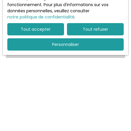
BARBIZON 7 pièces de 150 m² et de 1074 m² de terrain
fonctionnement. Pour plus d'informations sur vos
avec sa terrasse. Cette maison dispose au rez de
données personnelles, veuillez consulter
chaussée d'une grande pièce à vivre exposée Ouest
notre politique de confidentialité
.
Vendu
avec sa cuisine toute équipée et aménagée, une salle
d'eau avec WC, de trois chambres dont une suite
Tout accepter
Tout refuser
parentale. A l'étage le palier distribue deux grandes
chambres et une salle de bains avec WC. Un garage
complète ce bien. Cette maison est à vendre pour la
Personnaliser
somme de 540 750 € (honoraires à la charge du
vendeur). Votre agence vous invite à découvrir toutes
les originalités de cette maison en vente en prenant
rendez-vous avec l'un de nos conseillers immobiliers.
550 000
€
Maison de Plain Pied
6
pièces
148
m²
Lésigny 77150
Environnement calme et protégé, très belle maison
"type Fontainebleau » de plus de 150 m habitable,
entièrement refaite de façon contemporaine. Porche