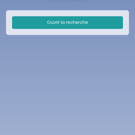
Ouvrir la recherche
Type d'offre
Vente
Type de bien
Maison
Localisation
Lésigny (77150)
Budget max (€)
Surface min (m²)
Rechercher