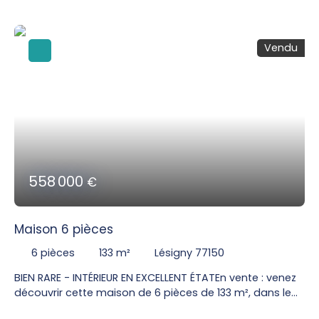
piscine chauffée disposant, au rez de chaussée, d'une
entrée avec un salon séjour exposé Ouest, cuisine
ouverte équipée et aménagée avec un grand cellier,
Vendu
une véranda de 16 m2. A l'étage le palier distribue 4
chambres, une salle de bains avec WC et une salle
d'eau neuve. Les plus de cette maison : Le plancher
béton, les prestations globales, pas de co propriété.
558 000
€
Maison 6 pièces
6
pièces
133
m²
Lésigny 77150
BIEN RARE - INTÉRIEUR EN EXCELLENT ÉTATEn vente : venez
découvrir cette maison de 6 pièces de 133 m², dans le
village de Férolles-Attilly (77150). La maison, exposée